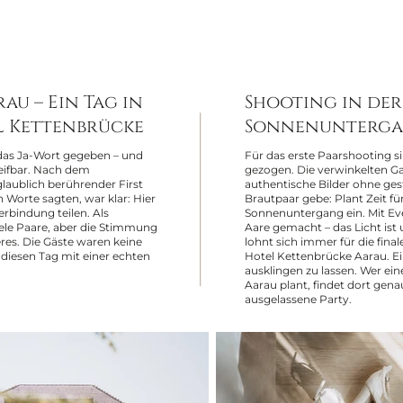
au – Ein Tag in
Shooting in der
el Kettenbrücke
Sonnenunterga
das Ja-Wort gegeben – und
Für das erste Paarshooting si
reifbar. Nach dem
gezogen. Die verwinkelten Gas
laublich berührender First
authentische Bilder ohne gest
n Worte sagten, war klar: Hier
Brautpaar gebe: Plant Zeit fü
erbindung teilen. Als
Sonnenuntergang ein. Mit Eve
iele Paare, aber die Stimmung
Aare gemacht – das Licht ist
es. Die Gäste waren keine
lohnt sich immer für die fina
diesen Tag mit einer echten
Hotel Kettenbrücke Aarau. E
ausklingen zu lassen. Wer ei
Aarau plant, findet dort gen
ausgelassene Party.