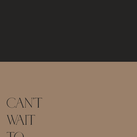
CAN'T
WAIT